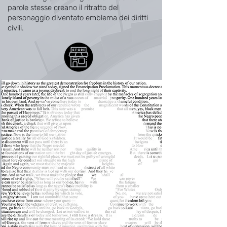
parole stesse creano il ritratto del
personaggio diventato emblema dei diritti
civili.