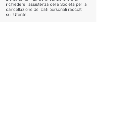
richiedere l'assistenza della Società per la
cancellazione dei Dati personali raccolti
sull'Utente.
Il nostro Servizio può dare all'Utente la
possibilità di cancellare alcune informazioni
che lo riguardano dall'interno del Servizio.
L'Utente può aggiornare, modificare o
cancellare le proprie informazioni in
qualsiasi momento accedendo al proprio
account, se ne possiede uno, e visitando la
sezione delle impostazioni dell'account che
consente di gestire le proprie informazioni
personali. L'utente può anche contattarci
per richiedere l'accesso, la correzione o
l'eliminazione di qualsiasi informazione
personale che ci ha fornito.
Si prega di notare, tuttavia, che potremmo
aver bisogno di conservare alcune
informazioni quando abbiamo un obbligo
legale o una base legittima per farlo.
Divulgazione dei Suoi dati