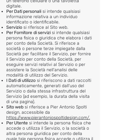
un telefono cellulare o una tavoletta
digitale.
Per Dati personali
si intende qualsiasi
informazione relativa a un individuo
identificato o identificabile.
Servizio
si riferisce al Sito web.
Per Fornitore
di servizi
si intende qualsiasi
persona fisica o giuridica che elabora i dati
per conto della Società. Si riferisce a
società o persone terze impiegate dalla
Società per facilitare il Servizio, per fornire
il Servizio per conto della Società, per
eseguire servizi relativi al Servizio o per
assistere la Società nell'analisi delle
modalità di utilizzo del Servizio.
I Dati di utilizzo
si riferiscono a dati raccolti
automaticamente, generati dall'uso del
Servizio o dalla stessa infrastruttura del
Servizio (ad esempio, la durata della visita
di una pagina).
Sito web
si riferisce a Pier Antonio Spolti
design, accessibile da
https://www.pierantoniospoltidesign.com/.
Per Utente
si intende la persona fisica che
accede o utilizza il Servizio, o la società o
altra persona giuridica per conto della
quale tale persona fisica accede o utilizza il