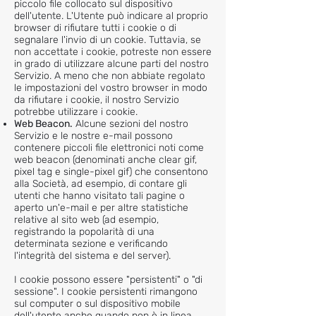
piccolo file collocato sul dispositivo
dell'utente. L'Utente può indicare al proprio
browser di rifiutare tutti i cookie o di
segnalare l'invio di un cookie. Tuttavia, se
non accettate i cookie, potreste non essere
in grado di utilizzare alcune parti del nostro
Servizio. A meno che non abbiate regolato
le impostazioni del vostro browser in modo
da rifiutare i cookie, il nostro Servizio
potrebbe utilizzare i cookie.
Web Beacon.
Alcune sezioni del nostro
Servizio e le nostre e-mail possono
contenere piccoli file elettronici noti come
web beacon (denominati anche clear gif,
pixel tag e single-pixel gif) che consentono
alla Società, ad esempio, di contare gli
utenti che hanno visitato tali pagine o
aperto un'e-mail e per altre statistiche
relative al sito web (ad esempio,
registrando la popolarità di una
determinata sezione e verificando
l'integrità del sistema e del server).
I cookie possono essere "persistenti" o "di
sessione". I cookie persistenti rimangono
sul computer o sul dispositivo mobile
dell'utente anche quando non è in linea,