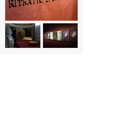
PIER ANTONIO SPOLTI
via Cavalier Borella, 24
24058 Fara Olivana, Bergamo
+39 375 804 8145
pierantoniospolti.design@hotmail.com
PRIVACY POLICY