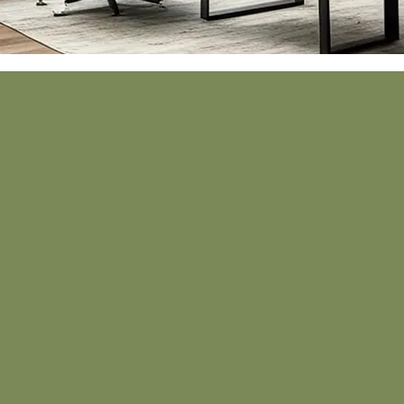
progettazione
di nuovi spazi