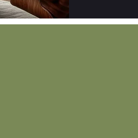
SERVIZI DI INTERIOR
ristrutturazione
styling e
immobili esistenti
re_looking