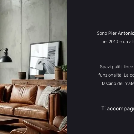
Sono
Pier Antonio
nel 2010 e da allo
Spazi puliti, line
funzionalità. La co
fascino dei mater
Ti accompag